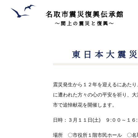
名取市震災復興伝承館
～閖上の震災と復興～
東日本大震
震災発生から１２年を迎えるにあたり
に遭われた方々の心の平安を祈り、大
市で追悼献花を開催します。
日時：３月１１日(土) ９:００～１６:
場所 〇市役所１階市民ホール 〇名