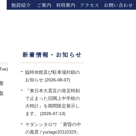
施設紹介
ご案内
利用案内
アクセス
お問い合わせ
新着情報・お知らせ
Tue)
臨時休館及び駐車場封鎖の
お知らせ
2026-08-07
害
『東日本大震災の発災時刻
取
で止まった旧閖上中学校の
大時計』を期間限定展示し
ます。
2026-07-13
ヤダシンタロウ 「黄昏の中
の風景 / yuriage20110329」