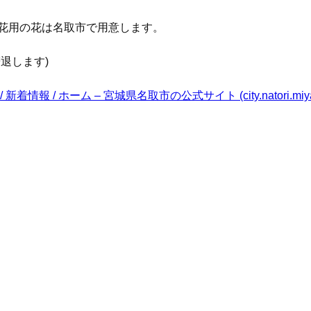
花用の花は名取市で用意します。
退します)
 / ホーム – 宮城県名取市の公式サイト (city.natori.miya