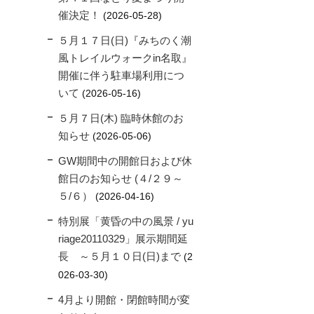
催決定！
2026-05-28
５月１７日(日)『みちのく潮
風トレイルウォークin名取』
開催に伴う駐車場利用につ
いて
2026-05-16
５月７日(木) 臨時休館のお
知らせ
2026-05-06
GW期間中の開館日および休
館日のお知らせ (４/２９～
５/６）
2026-04-16
特別展「黄昏の中の風景 / yu
riage20110329」展示期間延
長 ～５月１０日(日)まで
2
026-03-30
4月より開館・閉館時間が変