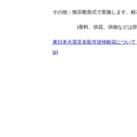
その他：無宗教形式で実施します。献
(香料、供花、供物などは辞
東日本大震災名取市追悼献花について / 新着情報
jp)