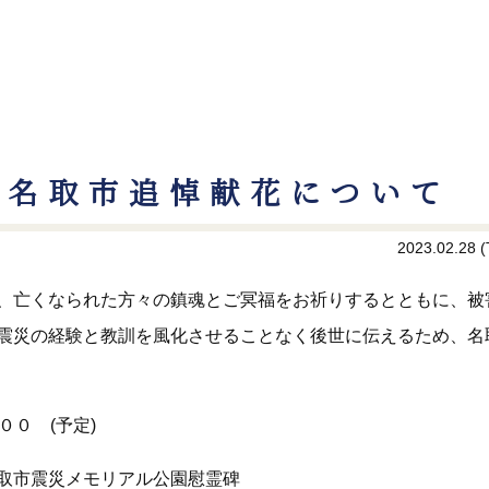
災名取市追悼献花について
2023.02.28 (
、亡くなられた方々の鎮魂とご冥福をお祈りするとともに、被
震災の経験と教訓を風化させることなく後世に伝えるため、名
００ (予定)
取市震災メモリアル公園慰霊碑