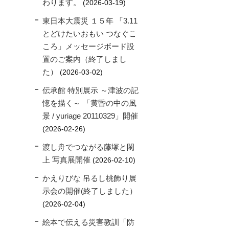
わります。
2026-03-19
東日本大震災 １５年 「3.11
とどけたいおもい つなぐこ
ころ」メッセージボード設
置のご案内（終了しまし
た）
2026-03-02
伝承館 特別展示 ～津波の記
憶を描く～ 「黄昏の中の風
景 / yuriage 20110329」開催
2026-02-26
渡し舟でつながる藤塚と閖
上 写真展開催
2026-02-10
かえりびな 吊るし桃飾り展
示会の開催(終了しました）
2026-02-04
絵本で伝える災害教訓「防