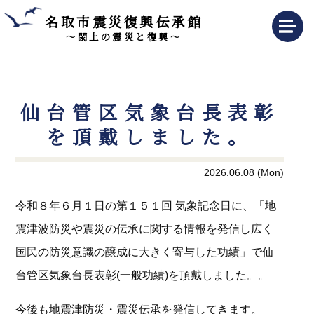
名取市震災復興伝承館
～閖上の震災と復興～
仙台管区気象台長表彰
を頂戴しました。
2026.06.08 (Mon)
令和８年６月１日の第１５１回 気象記念日に、「地
震津波防災や震災の伝承に関する情報を発信し広く
国民の防災意識の醸成に大きく寄与した功績」で仙
台管区気象台長表彰(一般功績)を頂戴しました。。
今後も地震津防災・震災伝承を発信してきます。