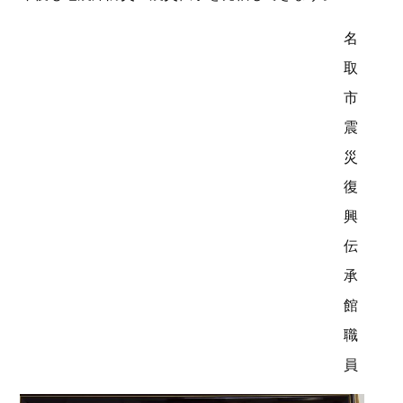
名
取
市
震
災
復
興
伝
承
館
職
員