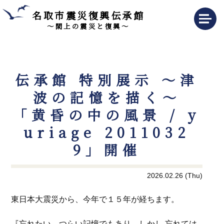
名取市震災復興伝承館
～閖上の震災と復興～
伝承館 特別展示 ～津
波の記憶を描く～
「黄昏の中の風景 / y
uriage 2011032
9」開催
2026.02.26 (Thu)
東日本大震災から、今年で１５年が経ちます。
『忘れたい、つらい記憶でもあり、しかし 忘れては