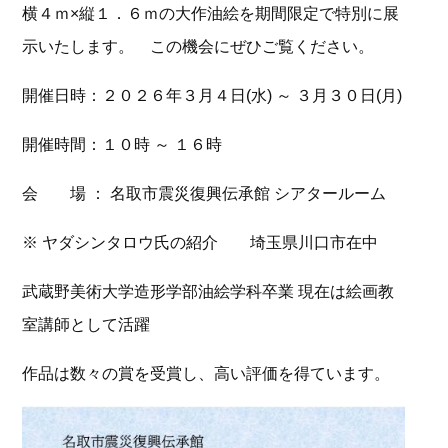
横４ｍ×縦１．６ｍの大作油絵を期間限定で特別に展
示いたします。 この機会にぜひご覧ください。
開催日時：２０２６年３月４日(水) ～ ３月３０日(月)
開催時間：１０時 ～ １６時
会 場 ： 名取市震災復興伝承館 シアタールーム
※ ヤダシンタロウ氏の紹介 埼玉県川口市在中
武蔵野美術大学造形学部油絵学科卒業 現在は絵画教
室講師として活躍
作品は数々の賞を受賞し、高い評価を得ています。